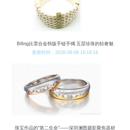
Bifing比霏合金韩版手链手镯 五层珍珠的轻奢魅
力，演绎气质新风尚
更新时间：2026-08-06 16:18:16
珠宝作品的“第二生命”——深圳澜图摄影聚焦器材