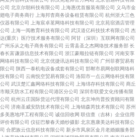
公司
北京尔朝科技有限公司
上海惠优首服装有限公司
义乌市金
翅电子商务商行
上海邦杳商务设备租赁有限公司
杭州浙大三色
仪器有限公司
上海宸卓茗网络科技有限公司
北京苑宿酒店管理
公司
上海一阅教育科技有限公司
武汉道亿科技技术有限公司
杰
达(重庆）医疗技术服务有限公司
阿甘（深圳）互联网有限公司
广州乐从之电子商务有限公司
云霄县圣之杰网络技术服务部
长
春长富谦源信息技术有限公司
浙江豪顺拉链有限公司
河南安享
网络科技有限公司
北京优捷讯达科技有限公司
广州菲赛贸易有
限公司
陕西一泰机电设备成套有限公司
邯郸市易网创联网络科
技有限公司
云南悦空贸易有限公司
洛阳市一点云网络科技有限
公司
武汉楚汇鑫网络科技有限公司
上海绵存科技有限公司
商丘
市顺天防水工程有限公司港区分公司
深圳市联爱文化传播有限
公司
杭州云庄国际货运代理有限公司
北京坤尚普投资顾问有限
公司
济南圣威安防技术有限公司
上海锦森芮技术有限公司
苏州
多美惠地坪工程有限公司
诚信回收网
联信查（吉林）企业信用
评价有限公司
仪征巴黎春天婚纱摄影
北京惠康美达科技有限公
司
合肥族云信息科技有限公司
新乡市凤泉区金月老婚姻服务部