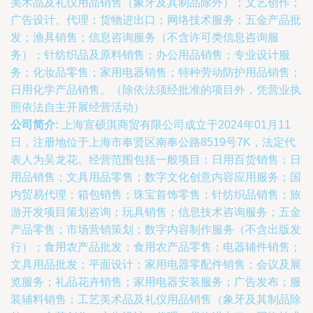
美术品及礼仪用品销售（象牙及其制品除外）；文艺创作；
广告设计、代理；货物进出口；网络技术服务；五金产品批
发；渔具销售；信息咨询服务（不含许可类信息咨询服
务）；针纺织品及原料销售；办公用品销售；专业设计服
务；化妆品零售；家用电器销售；特种劳动防护用品销售；
日用化学产品销售。（除依法须经批准的项目外，凭营业执
照依法自主开展经营活动）
公司简介:
上海宣硕淇商贸有限公司成立于2024年01月11
日，注册地位于上海市奉贤区南奉公路8519号7K，法定代
表人为吴龙花。经营范围包括一般项目：日用百货销售；日
用品销售；文具用品零售；数字文化创意内容应用服务；国
内贸易代理；箱包销售；珠宝首饰零售；针纺织品销售；旅
游开发项目策划咨询；玩具销售；信息技术咨询服务；五金
产品零售；市场营销策划；数字内容制作服务（不含出版发
行）；食用农产品批发；食用农产品零售；电器辅件销售；
文具用品批发；平面设计；家用电器零配件销售；会议及展
览服务；礼品花卉销售；家用电器安装服务；广告发布；服
装辅料销售；工艺美术品及礼仪用品销售（象牙及其制品除