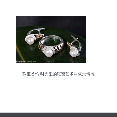
载,18k图库-图行天下www.photophoto.cn
珠宝首饰 时光里的璀璨艺术与隽永情感