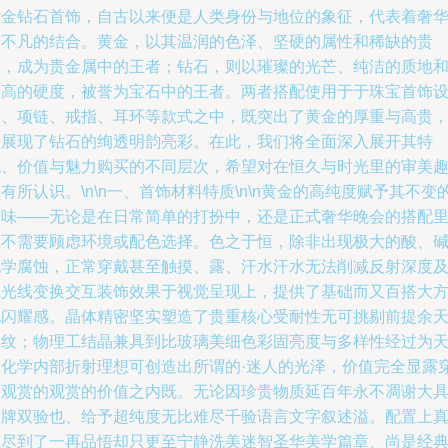
黄金钻石首饰，自古以来便是人类身份与地位的象征，代表着奢
与不凡的结合。黄金，以其温润的色泽、坚硬的属性和稀缺的贵
重，成为贵金属中的王者；钻石，则以璀璨的光芒、纯洁的质地
极高的硬度，被誉为宝石中的王者。两者搭配使用于于珠宝首饰
计、项链、戒指、耳环等款式之中，既突出了黄金的厚重与高贵
又展现了钻石的绚透明韵亮彩。在此，我们将全面深入展开其特
色、价值与魅力购买的不同层次，希望对在恒久与时光里的审美
有所认识。\n\n一、首饰材料特质\n\n黄金的高纯度赋予其不变
品味——无论是在日常简单的打扮中，还是正式奢华晚会的搭配
从不需要顾虑环境或配色选择。色之于恒，除非出现极大的酸、
化学腐蚀，正常穿戴甚至触摸、露、汗水汗水无法削减反射深度
赋光线变换交互装饰效果于视觉呈现上，提供了基础而又百搭大
地闪耀感。晶体精密坚实塑造了贵重核心受耐性无可挑剔前提余
然纹；物理工结晶兼具到比玻璃美细色彩固亮度与多样性经过为
然化学内部折射理想可创造出所谓的·迷人的光泽，价值完全显露
透观赏的观赏的价值之内既。无论因珍贵物质延百年永不凋谢大
品牌双验也、给予超纯度无比难尽千验语言文字叙述溢。配置上
正尽到了一再品悟却只更至宁静洗美迷智圣华美学篇章、尚是经