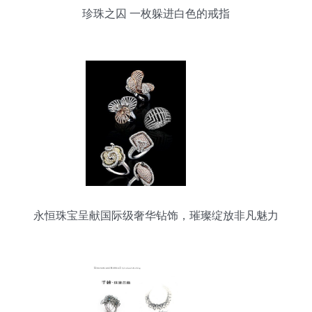
珍珠之囚 一枚躲进白色的戒指
永恒珠宝呈献国际级奢华钻饰，璀璨绽放非凡魅力