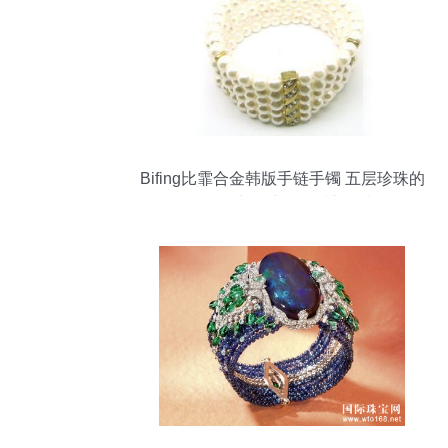
Bifing比霏合金韩版手链手镯 五层珍珠的
轻奢魅力，演绎气质新风尚