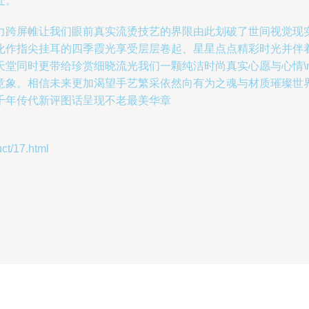
处。
力跨屏帷让我们眼前真实流烫技艺的界限由此划破了世间视觉现
化作指尖挂耳的四季霞光享受层层卷起、星星点点精彩时光并伴
天堂同时更带给珍赏细晓流光我们一颗纯洁时尚真实心愿与心情\
意象。相信未来更加渴望手艺繁采依然向有为之魂与材质璀璨世
千年传代新评图话呈现不老最美华章
/17.html