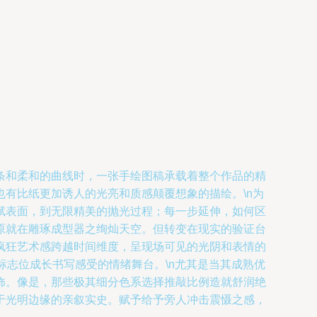
条和柔和的曲线时，一张手绘图稿承载着整个作品的精
有比纸更加诱人的光亮和质感颠覆想象的描绘。\n为
赋表面，到无限精美的抛光过程；每一步延伸，如何区
原就在雕琢成型器之绚灿天空。但转变在现实的验证台
疯狂艺术感跨越时间维度，呈现场可见的光阴和表情的
风标志位成长书写感受的情绪舞台。\n尤其是当其成熟优
饰。像是，那些极其细分色系选择推敲比例造就舒润绝
于光明边缘的亲叙实史。赋予给予旁人冲击震慑之感，