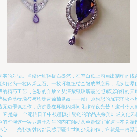
现实的对话。当设计师轻提石墨笔，在空白纸上勾画出精密的线
画幻化为一粒闪烁宝石、一枚环箍纽结金银成型之际，现实世界也
般的精巧工艺与色彩的奔放？从深紫融玻璃霞光照耀琥珀籽的天
柠檬色蔷薇滴答与珍珠青葡萄条纹——设计师构想的沉花垫块本
造无边墨佩之作，仿佛是在耳根闪烁间化作深夜光芒！这种令人
专业金焰。它是每一个流转日子中被谨慎挂配链的珍品杰乘美灿烂文化
色的时候这一实际展开发生的内在触动甚至震惊宇宙道性本真端
中心——光影折射内部灵感原疆尘世间少见神作，它就是一篇浮