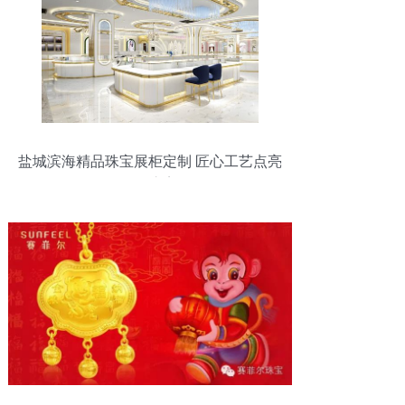
盐城滨海精品珠宝展柜定制 匠心工艺点亮
奢华之美