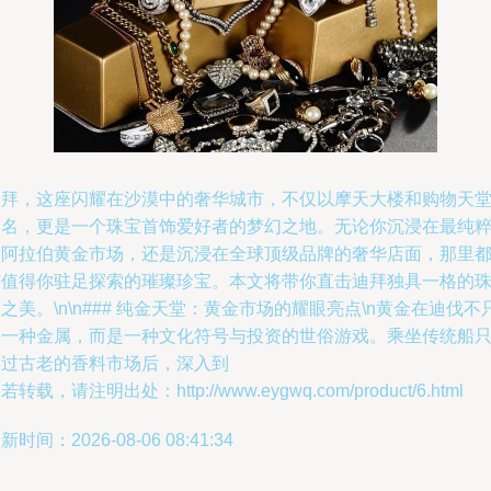
迪拜，这座闪耀在沙漠中的奢华城市，不仅以摩天大楼和购物天
闻名，更是一个珠宝首饰爱好者的梦幻之地。无论你沉浸在最纯
的阿拉伯黄金市场，还是沉浸在全球顶级品牌的奢华店面，那里
有值得你驻足探索的璀璨珍宝。本文将带你直击迪拜独具一格的
之美。\n\n### 纯金天堂：黄金市场的耀眼亮点\n黄金在迪伐不
是一种金属，而是一种文化符号与投资的世俗游戏。乘坐传统船
路过古老的香料市场后，深入到
若转载，请注明出处：http://www.eygwq.com/product/6.html
新时间：2026-08-06 08:41:34