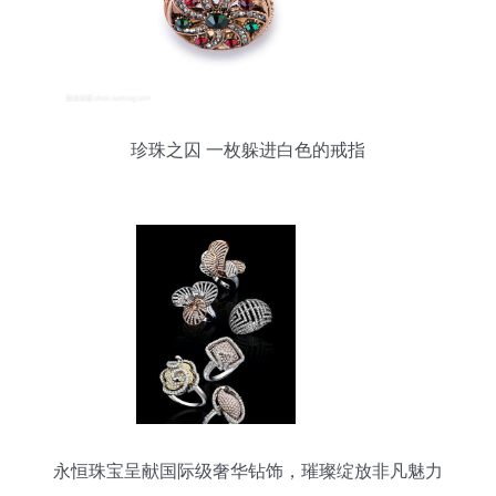
珍珠之囚 一枚躲进白色的戒指
永恒珠宝呈献国际级奢华钻饰，璀璨绽放非凡魅力