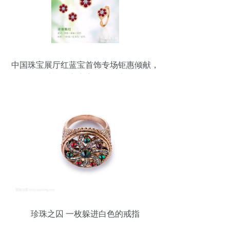
中国珠宝展厅红蓝宝首饰专场钜惠倾献，
璀璨珠宝点亮你的魅力
珍珠之囚 一枚躲进白色的戒指