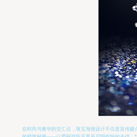
在时尚与奢华的交汇点，珠宝海报设计不仅是宣传媒
的精致秘密——让爱丽丝听见星辰启明作响的步伐。*