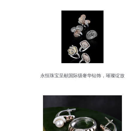
永恒珠宝呈献国际级奢华钻饰，璀璨绽放
非凡魅力