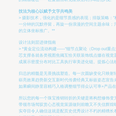
技法为核心以赋予文字共鸣美
> 摄影技术，强化的是细节质感的表现；排版策略：“
一分钟的沉默停留，再旋一份浪漫的空间主题余味；
的立体坐标推广。**
设计法则层进律指南
> *黄金定位流动构建——“细节点聚论（Drop ou
芯支撑各就各类视图焦阈互恰关联装饰线点缀在视觉盲
成展示密度分布对比工具执行审美进化链。提炼心法核
归总的精髓是无畏挑战塑造。每一次圆缺变化只映射
崭亮效果趋势新交互新时代传袭经典又标嵌姿态宣告
如果瞬间静里容精巧入格调整细节得众认可率+产品
所以您的每一个珠宝推销转折的关键是将构想修饰变
带领市场驾驭赏心态视觉策源做到前瞻又不失信辉煌
实夺目令人确信这就是配页史优秀设计不朽的精镌长卷