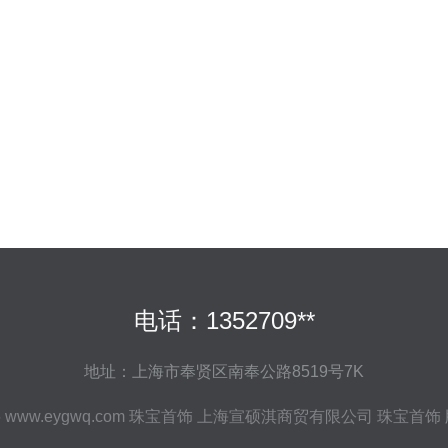
电话：1352709**
地址：上海市奉贤区南奉公路8519号7K
6
www.eygwq.com
珠宝首饰
上海宣硕淇商贸有限公司
珠宝首饰